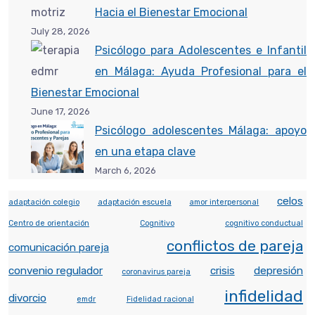
Hacia el Bienestar Emocional
July 28, 2026
Psicólogo para Adolescentes e Infantil
en Málaga: Ayuda Profesional para el
Bienestar Emocional
June 17, 2026
Psicólogo adolescentes Málaga: apoyo
en una etapa clave
March 6, 2026
celos
adaptación colegio
adaptación escuela
amor interpersonal
Centro de orientación
Cognitivo
cognitivo conductual
conflictos de pareja
comunicación pareja
convenio regulador
crisis
depresión
coronavirus pareja
infidelidad
divorcio
emdr
Fidelidad racional