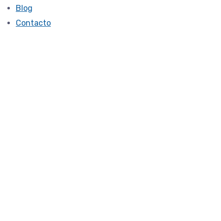
Blog
Contacto
Terapia
Sensoriomotriz y
Terapia Focalizada
en las Emociones:
un enfoque integral
para el bienestar