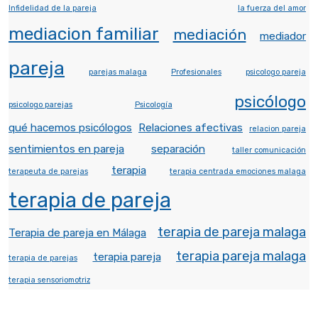
Infidelidad de la pareja
la fuerza del amor
mediacion familiar
mediación
mediador
pareja
parejas malaga
Profesionales
psicologo pareja
psicólogo
psicologo parejas
Psicología
qué hacemos psicólogos
Relaciones afectivas
relacion pareja
sentimientos en pareja
separación
taller comunicación
terapia
terapeuta de parejas
terapia centrada emociones malaga
terapia de pareja
terapia de pareja malaga
Terapia de pareja en Málaga
terapia pareja malaga
terapia pareja
terapia de parejas
terapia sensoriomotriz