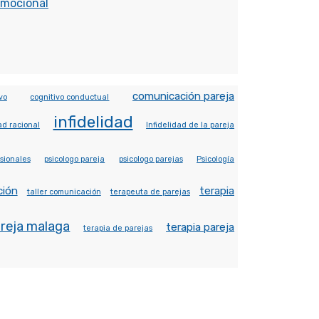
Emocional
comunicación pareja
vo
cognitivo conductual
infidelidad
ad racional
Infidelidad de la pareja
sionales
psicologo pareja
psicologo parejas
Psicología
ción
terapia
taller comunicación
terapeuta de parejas
areja malaga
terapia pareja
terapia de parejas