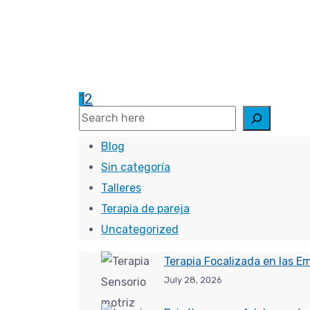
¿Cuándo debo acudir a 
– Cuando existe un “dolor emocional“, en f
se ve afectada una o varias áreas
1
2
Read More
Search
Blog
Sin categoría
Talleres
Terapia de pareja
Uncategorized
Terapia Focalizada en las E
July 28, 2026