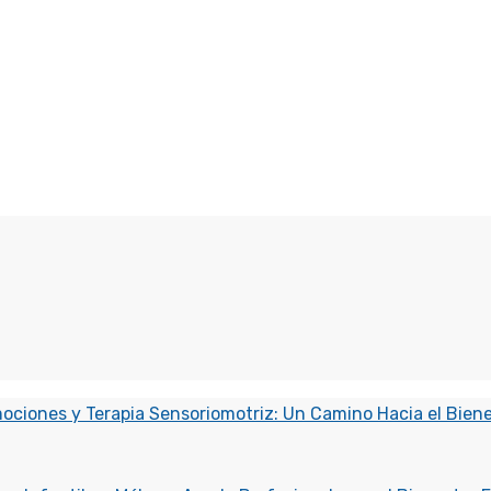
un psicólogo?
orma de emociones negativas intensas como: depresión, mi
mociones y Terapia Sensoriomotriz: Un Camino Hacia el Bien