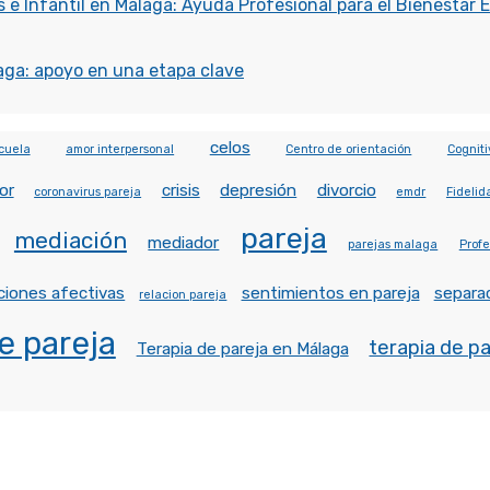
 e Infantil en Málaga: Ayuda Profesional para el Bienestar 
aga: apoyo en una etapa clave
celos
cuela
amor interpersonal
Centro de orientación
Cogniti
or
crisis
depresión
divorcio
coronavirus pareja
emdr
Fidelid
pareja
mediación
mediador
parejas malaga
Profe
ciones afectivas
sentimientos en pareja
separa
relacion pareja
e pareja
terapia de p
Terapia de pareja en Málaga