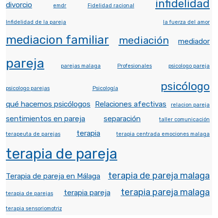
infidelidad
divorcio
emdr
Fidelidad racional
Infidelidad de la pareja
la fuerza del amor
mediacion familiar
mediación
mediador
pareja
parejas malaga
Profesionales
psicologo pareja
psicólogo
psicologo parejas
Psicología
qué hacemos psicólogos
Relaciones afectivas
relacion pareja
sentimientos en pareja
separación
taller comunicación
terapia
terapeuta de parejas
terapia centrada emociones malaga
terapia de pareja
terapia de pareja malaga
Terapia de pareja en Málaga
terapia pareja malaga
terapia pareja
terapia de parejas
terapia sensoriomotriz