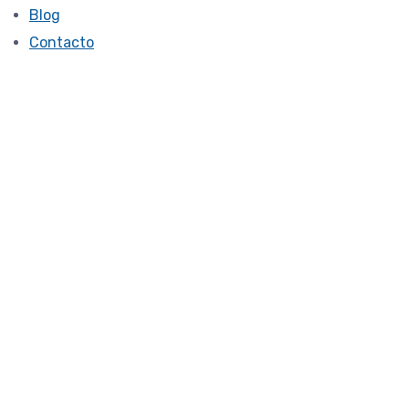
Blog
Contacto
Talleres
12222 -md
February 8, 2020
¿Quieres sorprender a tu
pareja en San Valentín?
ESTE TALLER ES PARA VOSOTROS. Qué mejor regalo