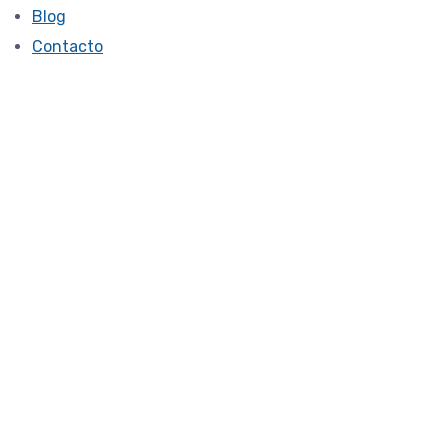
Blog
Contacto
Daily: January 29,
2026
12222 -md
January 29, 2026
Terapia Sensoriomotriz y
Terapia Focalizada en las