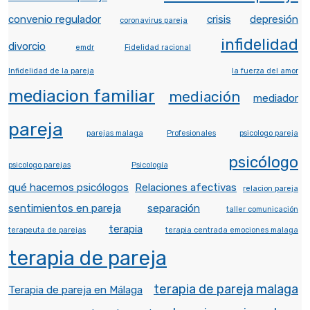
convenio regulador
crisis
depresión
coronavirus pareja
infidelidad
divorcio
emdr
Fidelidad racional
Infidelidad de la pareja
la fuerza del amor
mediacion familiar
mediación
mediador
pareja
parejas malaga
Profesionales
psicologo pareja
psicólogo
psicologo parejas
Psicología
qué hacemos psicólogos
Relaciones afectivas
relacion pareja
sentimientos en pareja
separación
taller comunicación
terapia
terapeuta de parejas
terapia centrada emociones malaga
terapia de pareja
terapia de pareja malaga
Terapia de pareja en Málaga