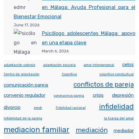
en Málaga: Ayuda Profesional para el
Bienestar Emocional
June 17, 2026
Psicólogo adolescentes Málaga: apoyo
en una etapa clave
March 6, 2026
celos
adaptación colegio
adaptación escuela
amor interpersonal
Centro de orientación
Cognitivo
cognitivo conductual
conflictos de pareja
comunicación pareja
convenio regulador
crisis
depresión
coronavirus pareja
infidelidad
divorcio
emdr
Fidelidad racional
Infidelidad de la pareja
la fuerza del amor
mediacion familiar
mediación
mediador