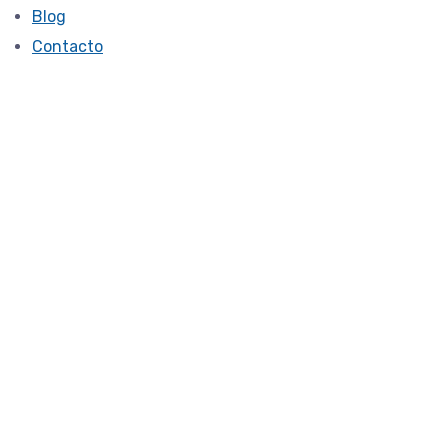
Blog
Contacto
TCC
12222 -md
February 9, 2023
¿En qué consiste la Terapia
Cognitiva Conductal (TCC) ?
El modelo de Terapia Cognitivo Conductual (TCC) parte