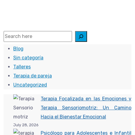
de la base de que las reacciones emocionales, y el
comportamiento, no solo se generan como respuesta a
los
Search
Read More
Blog
Sin categoría
Talleres
Terapia de pareja
Uncategorized
Terapia Focalizada en las Emociones y
Terapia Sensoriomotriz: Un Camino
Hacia el Bienestar Emocional
July 28, 2026
Psicólogo para Adolescentes e Infantil