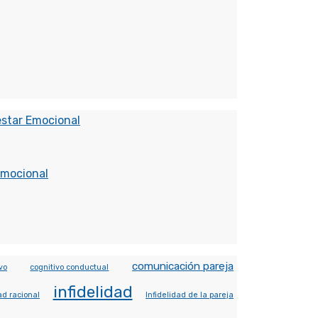
estar Emocional
Emocional
comunicación pareja
vo
cognitivo conductual
infidelidad
ad racional
Infidelidad de la pareja