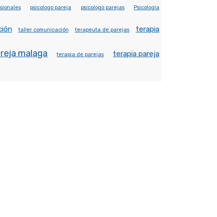
sionales
psicologo pareja
psicologo parejas
Psicología
ción
terapia
taller comunicación
terapeuta de parejas
areja malaga
terapia pareja
terapia de parejas