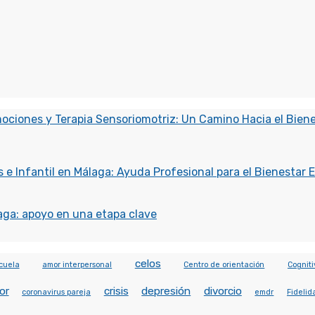
mociones y Terapia Sensoriomotriz: Un Camino Hacia el Bien
 e Infantil en Málaga: Ayuda Profesional para el Bienestar 
aga: apoyo en una etapa clave
celos
cuela
amor interpersonal
Centro de orientación
Cogniti
or
crisis
depresión
divorcio
coronavirus pareja
emdr
Fidelid