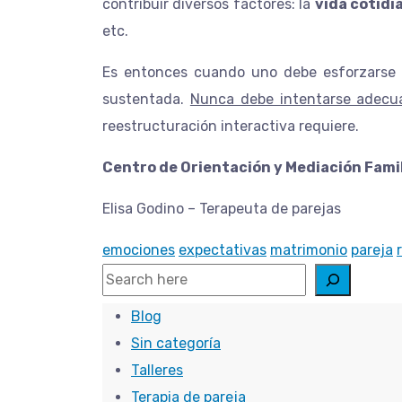
contribuir diversos factores: la
vida cotidi
etc.
Es entonces cuando uno debe esforzarse e
sustentada.
Nunca debe intentarse adecuar
reestructuración interactiva requiere.
Centro de Orientación 
Elisa Godino – 
emociones
expectativas
matrimonio
pareja
Search
Blog
Sin categoría
Talleres
Terapia de pareja