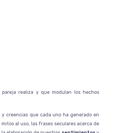
ativas –
 pareja realiza y que modulan los hechos
res y creencias que cada uno ha generado en
 mitos al uso, las frases seculares acerca de
y la elaboración de nuestros
sentimientos
y