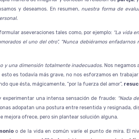
ensamos y deseamos. En resumen,
nuestra forma de evalua
ersonal.
ormular aseveraciones tales como, por ejemplo:
“La vida e
morados el uno del otro”, “Nunca debiéramos enfadarnos ni 
co y una dimensión totalmente inadecuados.
Nos negamos a 
esto es todavía más grave, no nos esforzamos en trabajar y
ndo que ésta, mágicamente, “por la fuerza del amor”,
resuc
 experimentar una intensa sensación de fraude:
“Nada de 
onas adopatan una postura entre resentida y resignada, disp
e mejora ofrece, pero sin plantear solución alguna.
monio
o de la vida en común varíe el punto de mira. El niv