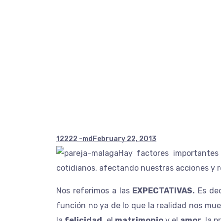
Cuando lo equi
Terapia de Pare
12222 -md
February 22, 2013
Hay factores importantes
cotidianos, afectando nuestras acciones y 
Nos referimos a las
EXPECTATIVAS.
Es dec
función no ya de lo que la realidad nos mues
la
felicidad,
el
matrimonio
y el
amor
, la 