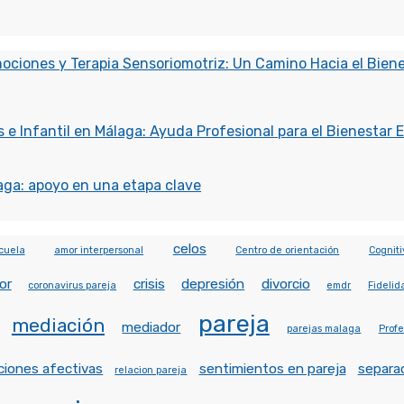
mociones y Terapia Sensoriomotriz: Un Camino Hacia el Bien
 e Infantil en Málaga: Ayuda Profesional para el Bienestar 
aga: apoyo en una etapa clave
celos
cuela
amor interpersonal
Centro de orientación
Cogniti
or
crisis
depresión
divorcio
coronavirus pareja
emdr
Fidelid
pareja
mediación
mediador
parejas malaga
Profe
ciones afectivas
sentimientos en pareja
separa
relacion pareja