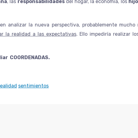
ana
, las
responsabilidades
del hogar, la economía, los
hij
n analizar la nueva perspectiva, probablemente mucho m
 la realidad a las expectativas
. Ello impediría realizar
y Mediación Familiar COORDENA
Terapeuta de parejas
realidad
sentimientos