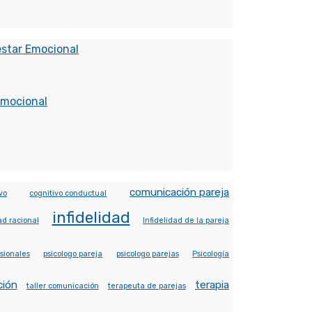
estar Emocional
Emocional
comunicación pareja
vo
cognitivo conductual
infidelidad
ad racional
Infidelidad de la pareja
sionales
psicologo pareja
psicologo parejas
Psicología
ción
terapia
taller comunicación
terapeuta de parejas