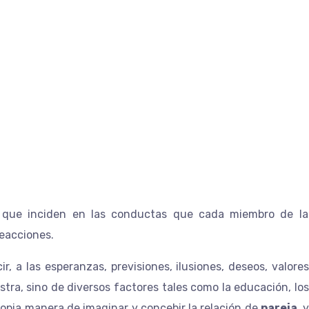
vocado son las expect
ja
 que inciden en las conductas que cada miembro de la
reacciones.
ir, a las esperanzas, previsiones, ilusiones, deseos, valo
tra, sino de diversos factores tales como la educación, los
propia manera de imaginar y concebir la relación de
pareja
, 