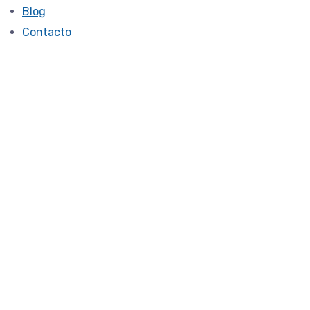
Blog
Contacto
Daily: March 27,
2024
12222 -md
March 27, 2024
Terapia de Pareja en Málaga y
la Terapia Sensoriomotriz: