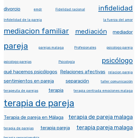
infidelidad
divorcio
emdr
Fidelidad racional
Infidelidad de la pareja
la fuerza del amor
mediacion familiar
mediación
mediador
pareja
parejas malaga
Profesionales
psicologo pareja
psicólogo
psicologo parejas
Psicología
qué hacemos psicólogos
Relaciones afectivas
relacion pareja
sentimientos en pareja
separación
taller comunicación
terapia
terapeuta de parejas
terapia centrada emociones malaga
terapia de pareja
terapia de pareja malaga
Terapia de pareja en Málaga
terapia pareja malaga
terapia pareja
terapia de parejas
terapia sensoriomotriz