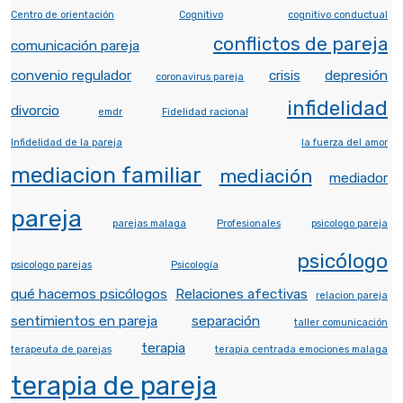
Centro de orientación
Cognitivo
cognitivo conductual
conflictos de pareja
comunicación pareja
convenio regulador
crisis
depresión
coronavirus pareja
infidelidad
divorcio
emdr
Fidelidad racional
Infidelidad de la pareja
la fuerza del amor
mediacion familiar
mediación
mediador
pareja
parejas malaga
Profesionales
psicologo pareja
psicólogo
psicologo parejas
Psicología
qué hacemos psicólogos
Relaciones afectivas
relacion pareja
sentimientos en pareja
separación
taller comunicación
terapia
terapeuta de parejas
terapia centrada emociones malaga
terapia de pareja