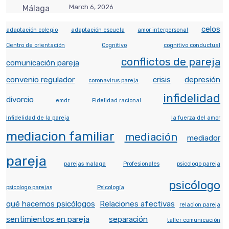
March 6, 2026
celos
adaptación colegio
adaptación escuela
amor interpersonal
Centro de orientación
Cognitivo
cognitivo conductual
conflictos de pareja
comunicación pareja
convenio regulador
crisis
depresión
coronavirus pareja
infidelidad
divorcio
emdr
Fidelidad racional
Infidelidad de la pareja
la fuerza del amor
mediacion familiar
mediación
mediador
pareja
parejas malaga
Profesionales
psicologo pareja
psicólogo
psicologo parejas
Psicología
qué hacemos psicólogos
Relaciones afectivas
relacion pareja
sentimientos en pareja
separación
taller comunicación