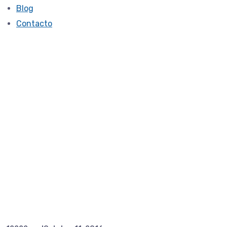
Blog
Contacto
Los conflictos de
pareja bajo una
nueva perspectiva
en Málaga