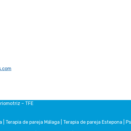
s.com
riomotriz – TFE
 | Terapia de pareja Málaga | Terapia de pareja Estepona | P